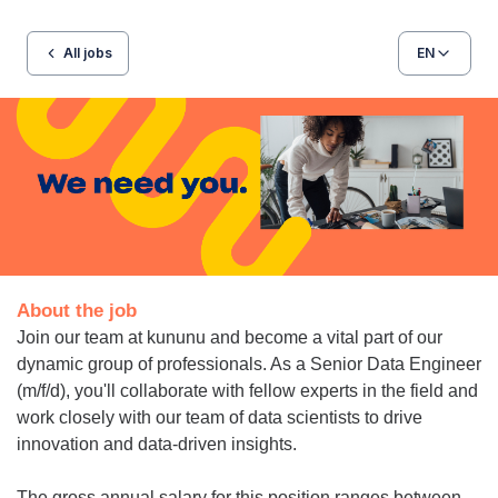
All jobs
EN